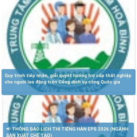
Quy trình tiếp nhận, giải quyết hưởng trợ cấp thất nghiệp
cho người lao động trên Cổng dịch vụ công Quốc gia
📢 THÔNG BÁO LỊCH THI TIẾNG HÀN EPS 2026 (NGÀNH
SẢN XUẤT CHẾ TẠO)