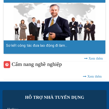
Sơ kết công tác đưa lao động đi làm...
Xem thêm
Cẩm nang nghề nghiệp
Xem thêm
HỖ TRỢ NHÀ TUYỂN DỤNG