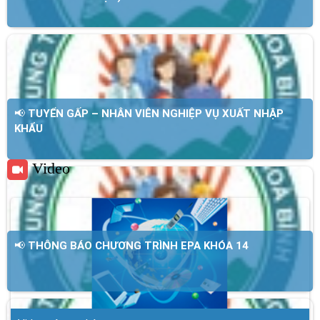
📢 TUYỂN GẤP – NHÂN VIÊN NGHIỆP VỤ XUẤT NHẬP
KHẨU
Video
📢 THÔNG BÁO CHƯƠNG TRÌNH EPA KHÓA 14