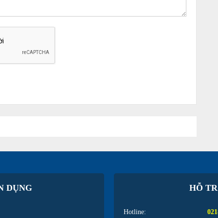
N DỤNG
HỖ TR
Hotline:
021