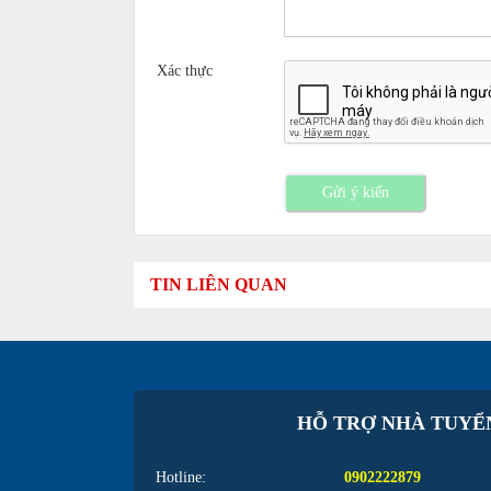
Xác thực
Gửi ý kiến
TIN LIÊN QUAN
HỖ TRỢ NHÀ TUYỂ
Hotline:
0902222879