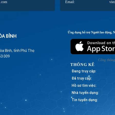
l.com
Email:
vie
Ứng dụng hỗ trợ Người lao động, 
ÒA BÌNH
òa Bình, tỉnh Phú Thọ
53.009
Cổng thông 
THỐNG KÊ
Đang truy cập:
Đã truy cập:
Hồ sơ tìm việc:
Nhà tuyển dụng:
Tin tuyển dụng: