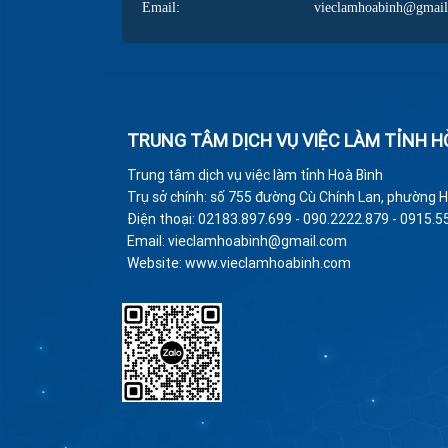
Email:
vieclamhoabinh@gmai
TRUNG TÂM DỊCH VỤ VIỆC LÀM TỈNH H
Trung tâm dịch vụ việc làm tỉnh Hoà Bình
Trụ sở chính: số 755 đường Cù Chính Lan, phường H
Điện thoại: 02183.897.699 - 090.2222.879 - 0915.5
Email: vieclamhoabinh@gmail.com
Website: www.vieclamhoabinh.com