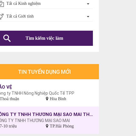
Tất cả Kinh nghiệm
Tất cả Giới tính
Tìm kiếm việc làm
TIN TUYỂN DỤNG MỚI
ẢO VỆ
ông ty TNHH Nông Nghiệp Quốc Tế TPP
Thoả thuận
Hòa Bình
CÔNG TY TNHH THƯƠNG MẠI SAO MAI THÔNG BÁO TUYỂN DỤNG CÔNG NHÂN MAY, CHƯA CÓ TAY NGHỀ SẼ ĐƯỢC ĐÀO TẠO.
ÔNG TY TNHH THƯƠNG MẠI SAO MAI
7-10 triệu
TP.Hải Phòng