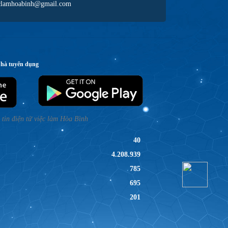
clamhoabinh@gmail.com
Nhà tuyển dụng
tin điện tử việc làm Hòa Bình
40
4.208.939
785
695
201