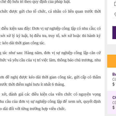
chế độ hưu trí theo quy định của pháp luật.
 chức được gửi cho tổ chức, cá nhân có liên quan trước thời
 điều kiện sau đây: Đơn vị sự nghiệp công lập có nhu cầu; có
t xử lý kỷ luật, bị điều tra, truy tố, xét xử hoặc thi hành kỷ
 kéo dài thời gian công tác.
ông tác như sau: Hàng năm, đơn vị sự nghiệp công lập căn cứ
chức và yêu cầu của vị trí việc làm, thông báo chủ trương, nhu
B
ơn đề nghị được kéo dài thời gian công tác, gửi cấp có thẩm
C
rước thời điểm nghỉ hưu ít nhất 6 tháng.
xét, đánh giá các điều kiện của viên chức có nguyện vọng
nhu cầu của đơn vị sự nghiệp công lập để xem xét, quyết định
C
éo dài đối với từng trường hợp viên chức.