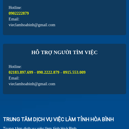
Hotline:
0902222879
Email:
vieclamhoabinh@gmail.com
HỖ TRỢ NGƯỜI TÌM VIỆC
Hotline:
02183.897.699 - 090.2222.879 - 0915.553.009
Email:
vieclamhoabinh@gmail.com
TRUNG TÂM DỊCH VỤ VIỆC LÀM TỈNH HÒA BÌNH
Trung tâm dịch vụ việc làm tỉnh Hoà Bình