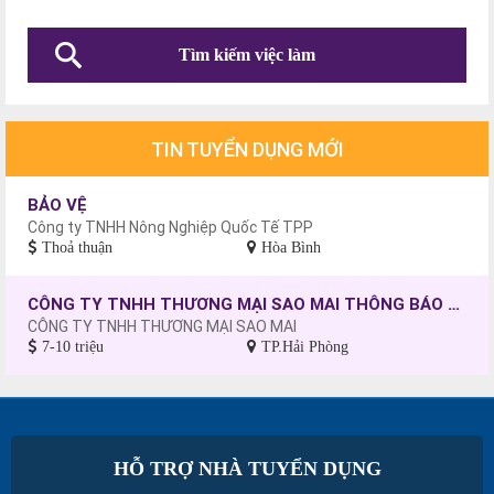
Tìm kiếm việc làm
TIN TUYỂN DỤNG MỚI
BẢO VỆ
Công ty TNHH Nông Nghiệp Quốc Tế TPP
Thoả thuận
Hòa Bình
CÔNG TY TNHH THƯƠNG MẠI SAO MAI THÔNG BÁO TUYỂN DỤNG CÔNG NHÂN MAY, CHƯA CÓ TAY NGHỀ SẼ ĐƯỢC ĐÀO TẠO.
CÔNG TY TNHH THƯƠNG MẠI SAO MAI
7-10 triệu
TP.Hải Phòng
HỖ TRỢ NHÀ TUYỂN DỤNG