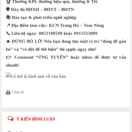
🏆 Thưởng KPI, thưởng hiệu quả, thưởng lễ Tết
🛡️ Đầy đủ BHXH – BHYT – BHTN
📚 Đào tạo & phát triển nghề nghiệp
📍 Địa điểm làm việc: KCN Trung Hà – Tam Nông
📞 Liên hệ ngay: 0852108598 hoặc 0915553009
🔥 ĐỪNG BỎ LỠ! Nếu bạn đang tìm một vị trí “đáng để gắn
bó” và “có đất để thể hiện” thì apply ngay nhé!
👉 Comment “ỨNG TUYỂN” hoặc inbox để được tư vấn
nhanh!
Chia sẻ
Ý KIẾN BÌNH LUẬN