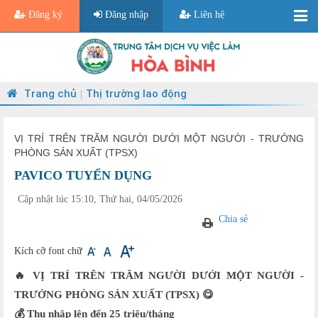
Đăng ký
Đăng nhập
Liên hệ
Trang chủ
Thị trường lao động
|
VỊ TRÍ TRÊN TRĂM NGƯỜI DƯỚI MỘT NGƯỜI - TRƯỞNG
PHÒNG SẢN XUẤT (TPSX)
PAVICO TUYỂN DỤNG
Cập nhật lúc 15:10, Thứ hai, 04/05/2026
Chia sẻ
Kích cỡ font chữ
🔥 VỊ TRÍ TRÊN TRĂM NGƯỜI DƯỚI MỘT NGƯỜI -
TRƯỞNG PHÒNG SẢN XUẤT (TPSX) 😋
💰 Thu nhập lên đến 25 triệu/tháng