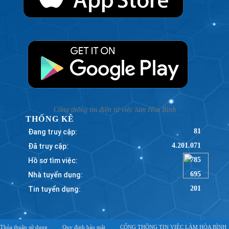
Cổng thông tin điện tử việc làm Hòa Bình
THỐNG KÊ
Đang truy cập:
81
Đã truy cập:
4.201.071
Hồ sơ tìm việc:
785
Nhà tuyển dụng:
695
Tin tuyển dụng:
201
Thỏa thuận sử dụng
Quy định bảo mật
CỔNG THÔNG TIN VIỆC LÀM HÒA BÌNH