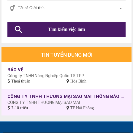
Tất cả Giới tính
Tìm kiếm việc làm
TIN TUYỂN DỤNG MỚI
BẢO VỆ
Công ty TNHH Nông Nghiệp Quốc Tế TPP
Thoả thuận
Hòa Bình
CÔNG TY TNHH THƯƠNG MẠI SAO MAI THÔNG BÁO TUYỂN DỤNG CÔNG NHÂN MAY, CHƯA CÓ TAY NGHỀ SẼ ĐƯỢC ĐÀO TẠO.
CÔNG TY TNHH THƯƠNG MẠI SAO MAI
7-10 triệu
TP.Hải Phòng