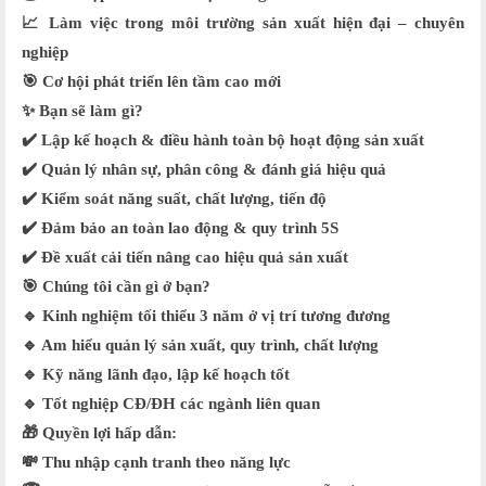
📈 Làm việc trong môi trường sản xuất hiện đại – chuyên
nghiệp
🎯 Cơ hội phát triển lên tầm cao mới
✨ Bạn sẽ làm gì?
✔️ Lập kế hoạch & điều hành toàn bộ hoạt động sản xuất
✔️ Quản lý nhân sự, phân công & đánh giá hiệu quả
✔️ Kiểm soát năng suất, chất lượng, tiến độ
✔️ Đảm bảo an toàn lao động & quy trình 5S
✔️ Đề xuất cải tiến nâng cao hiệu quả sản xuất
🎯 Chúng tôi cần gì ở bạn?
🔹 Kinh nghiệm tối thiểu 3 năm ở vị trí tương đương
🔹 Am hiểu quản lý sản xuất, quy trình, chất lượng
🔹 Kỹ năng lãnh đạo, lập kế hoạch tốt
🔹 Tốt nghiệp CĐ/ĐH các ngành liên quan
🎁 Quyền lợi hấp dẫn:
💸 Thu nhập cạnh tranh theo năng lực