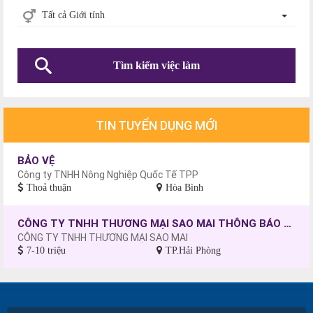
Tất cả Giới tính
Tìm kiếm việc làm
TIN TUYỂN DỤNG MỚI
BẢO VỆ
Công ty TNHH Nông Nghiệp Quốc Tế TPP
Thoả thuận
Hòa Bình
CÔNG TY TNHH THƯƠNG MẠI SAO MAI THÔNG BÁO TUYỂN DỤNG CÔNG NHÂN MAY, CHƯA CÓ TAY NGHỀ SẼ ĐƯỢC ĐÀO TẠO.
CÔNG TY TNHH THƯƠNG MẠI SAO MAI
7-10 triệu
TP.Hải Phòng