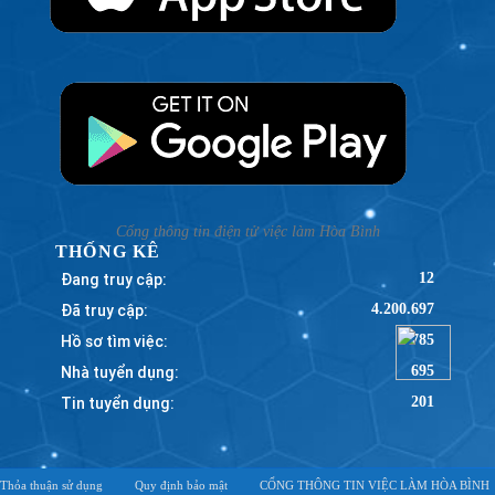
Cổng thông tin điện tử việc làm Hòa Bình
THỐNG KÊ
Đang truy cập:
12
Đã truy cập:
4.200.697
Hồ sơ tìm việc:
785
Nhà tuyển dụng:
695
Tin tuyển dụng:
201
Thỏa thuận sử dụng
Quy định bảo mật
CỔNG THÔNG TIN VIỆC LÀM HÒA BÌNH