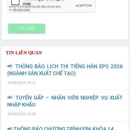
Gửi ý kiến
TIN LIÊN QUAN
📢 THÔNG BÁO LỊCH THI TIẾNG HÀN EPS 2026
(NGÀNH SẢN XUẤT CHẾ TẠO)
19/06/2026 10:31
📢 TUYỂN GẤP – NHÂN VIÊN NGHIỆP VỤ XUẤT
NHẬP KHẨU
19/06/2026 10:28
📢 THÔNG BÁO CHƯƠNG TRÌNH EPA KHÓA 14