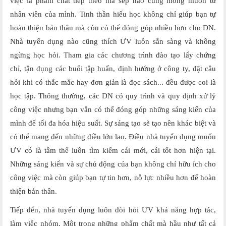
việc là phẩm chất tiếp theo mà sếp nào cũng mong muốn từ
nhân viên của mình. Tinh thần hiếu học không chỉ giúp bạn tự
hoàn thiện bản thân mà còn có thể đóng góp nhiều hơn cho DN.
Nhà tuyển dụng nào cũng thích ƯV luôn sẵn sàng và không
ngừng học hỏi. Tham gia các chương trình đào tạo lấy chứng
chỉ, tận dụng các buổi tập huấn, định hướng ở công ty, đặt câu
hỏi khi có thắc mắc hay đơn giản là đọc sách... đều được coi là
học tập. Thông thường, các DN có quy trình và quy định xử lý
công việc nhưng bạn vẫn có thể đóng góp những sáng kiến của
mình để tối đa hóa hiệu suất. Sự sáng tạo sẽ tạo nên khác biệt và
có thể mang đến những điều lớn lao. Điều nhà tuyển dụng muốn
ƯV có là tâm thế luôn tìm kiếm cái mới, cái tốt hơn hiện tại.
Những sáng kiến và sự chủ động của bạn không chỉ hữu ích cho
công việc mà còn giúp bạn tự tin hơn, nỗ lực nhiều hơn để hoàn
thiện bản thân.
Tiếp đến, nhà tuyển dụng luôn đòi hỏi ƯV khả năng hợp tác,
làm việc nhóm. Một trong những phẩm chất mà hầu như tất cả