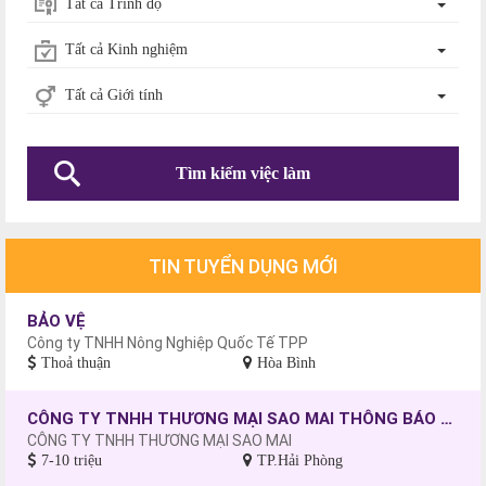
Tất cả Trình độ
Tất cả Kinh nghiệm
Tất cả Giới tính
Tìm kiếm việc làm
TIN TUYỂN DỤNG MỚI
BẢO VỆ
Công ty TNHH Nông Nghiệp Quốc Tế TPP
Thoả thuận
Hòa Bình
CÔNG TY TNHH THƯƠNG MẠI SAO MAI THÔNG BÁO TUYỂN DỤNG CÔNG NHÂN MAY, CHƯA CÓ TAY NGHỀ SẼ ĐƯỢC ĐÀO TẠO.
CÔNG TY TNHH THƯƠNG MẠI SAO MAI
7-10 triệu
TP.Hải Phòng