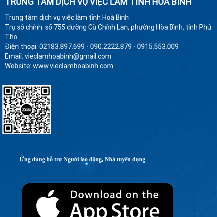
TRUNG TÂM DỊCH VỤ VIỆC LÀM TỈNH HÒA BÌNH
Trung tâm dịch vụ việc làm tỉnh Hoà Bình
Trụ sở chính: số 755 đường Cù Chính Lan, phường Hòa Bình, tỉnh Phú
Thọ
Điện thoại: 02183.897.699 - 090.2222.879 - 0915.553.009
Email: vieclamhoabinh@gmail.com
Website: www.vieclamhoabinh.com
Ứng dụng hỗ trợ Người lao động, Nhà tuyển dụng