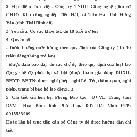
2. Địa điểm làm việc: Công ty TNHH Công nghệ gốm sứ
OHIO. Khu công nghiệp Tiền Hải, xã Tiền Hải, tỉnh Hưng
Yên (tỉnh Thái Bình cũ)
3. Yêu cầu: Có sức khỏe tốt, đủ 18 tuổi trở lên
4. Quyền lợi:
- Được hưởng mức lương theo quy định của Công ty ( tử 10
triệu đồng/tháng trở lên)
- Được đảm bảo đầy đủ các chế độ theo quy định của luật lao
động, chế độ phúc lợi xã hội (được tham gia đóng BHXH;
BHYT; BHTN; được nghỉ phép, nghỉ Lễ, Tết, thăm quan, nghỉ
phép, trang bị bảo hộ lao động ...)
5. Chi tiết xin liên hệ: Phòng Đào tạo - DVVL, Trung tâm
DVVL Hòa Bình tỉnh Phú Thọ. ĐT: Đ/c Vinh PTP:
0915553009.
Hoặc liên hệ trực tiếp cán bộ Công ty để được hướng dẫn chi
tiết.