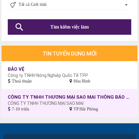
Tất cả Giới tính
Tìm kiếm việc làm
TIN TUYỂN DỤNG MỚI
BẢO VỆ
Công ty TNHH Nông Nghiệp Quốc Tế TPP
Thoả thuận
Hòa Bình
CÔNG TY TNHH THƯƠNG MẠI SAO MAI THÔNG BÁO TUYỂN DỤNG CÔNG NHÂN MAY, CHƯA CÓ TAY NGHỀ SẼ ĐƯỢC ĐÀO TẠO.
CÔNG TY TNHH THƯƠNG MẠI SAO MAI
7-10 triệu
TP.Hải Phòng