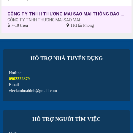
CÔNG TY TNHH THƯƠNG MẠI SAO MAI THÔNG BÁO TUYỂN DỤNG CÔNG NHÂN MAY, CHƯA CÓ TAY NGHỀ SẼ ĐƯỢC ĐÀO TẠO.
CÔNG TY TNHH THƯƠNG MẠI SAO MAI
7-10 triệu
TP.Hải Phòng
HỖ TRỢ NHÀ TUYỂN DỤNG
Hotline:
0902222879
Email:
vieclamhoabinh@gmail.com
HỖ TRỢ NGƯỜI TÌM VIỆC