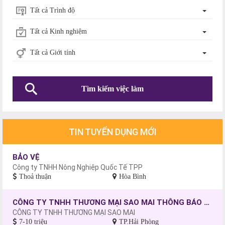
Tất cả Trình độ
Tất cả Kinh nghiệm
Tất cả Giới tính
Tìm kiếm việc làm
TIN TUYỂN DỤNG MỚI
BẢO VỆ
Công ty TNHH Nông Nghiệp Quốc Tế TPP
Thoả thuận
Hòa Bình
CÔNG TY TNHH THƯƠNG MẠI SAO MAI THÔNG BÁO TUYỂN DỤNG CÔNG NHÂN MAY, CHƯA CÓ TAY NGHỀ SẼ ĐƯỢC ĐÀO TẠO.
CÔNG TY TNHH THƯƠNG MẠI SAO MAI
7-10 triệu
TP.Hải Phòng