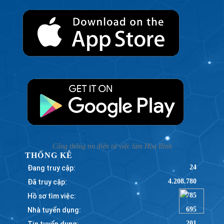
Cổng thông tin điện tử việc làm Hòa Bình
THỐNG KÊ
Đang truy cập:
24
Đã truy cập:
4.208.780
Hồ sơ tìm việc:
785
Nhà tuyển dụng:
695
Tin tuyển dụng:
201