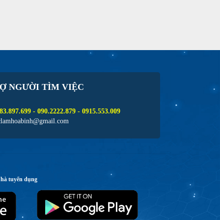
Ợ NGƯỜI TÌM VIỆC
83.897.699 - 090.2222.879 - 0915.553.009
clamhoabinh@gmail.com
Nhà tuyển dụng