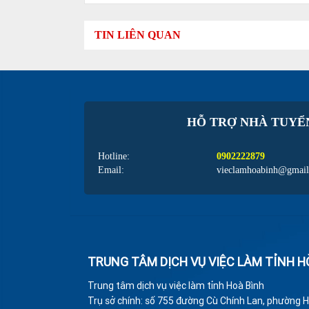
TIN LIÊN QUAN
HỖ TRỢ NHÀ TUYỂ
Hotline:
0902222879
Email:
vieclamhoabinh@gmai
TRUNG TÂM DỊCH VỤ VIỆC LÀM TỈNH H
Trung tâm dịch vụ việc làm tỉnh Hoà Bình
Trụ sở chính: số 755 đường Cù Chính Lan, phường H