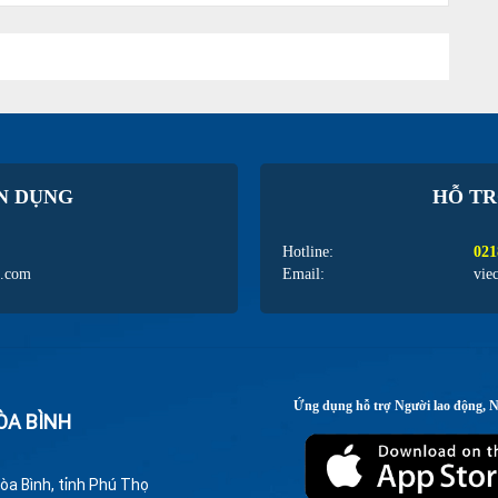
N DỤNG
HỖ TR
Hotline:
021
l.com
Email:
vie
Ứng dụng hỗ trợ Người lao động, 
ÒA BÌNH
òa Bình, tỉnh Phú Thọ