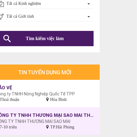
Tất cả Kinh nghiệm
Tất cả Giới tính
Tìm kiếm việc làm
TIN TUYỂN DỤNG MỚI
ẢO VỆ
ông ty TNHH Nông Nghiệp Quốc Tế TPP
Thoả thuận
Hòa Bình
CÔNG TY TNHH THƯƠNG MẠI SAO MAI THÔNG BÁO TUYỂN DỤNG CÔNG NHÂN MAY, CHƯA CÓ TAY NGHỀ SẼ ĐƯỢC ĐÀO TẠO.
ÔNG TY TNHH THƯƠNG MẠI SAO MAI
7-10 triệu
TP.Hải Phòng