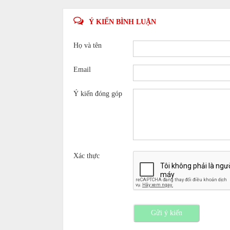
Ý KIẾN BÌNH LUẬN
Họ và tên
Email
Ý kiến đóng góp
Xác thực
Gửi ý kiến