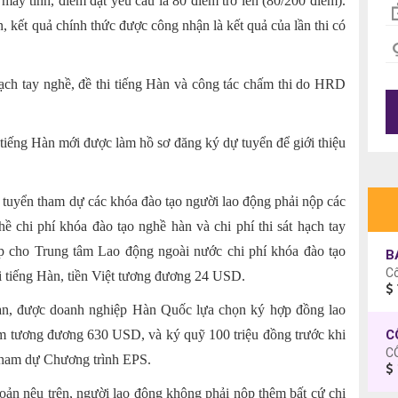
áy tính, điểm đạt yêu cầu là 80 điểm trở lên (80/200 điểm).
, kết quả chính thức được công nhận là kết quả của lần thi có
 hạch tay nghề, đề thi tiếng Hàn và công tác chấm thi do HRD
tiếng Hàn mới được làm hồ sơ đăng ký dự tuyển để giới thiệu
tuyển tham dự các khóa đào tạo người lao động phải nộp các
hề chi phí khóa đào tạo nghề hàn và chi phí thi sát hạch tay
iếp cho Trung tâm Lao động ngoài nước chi phí khóa đào tạo
B
C
i tiếng Hàn, tiền Việt tương đương 24 USD.
Hàn, được doanh nghiệp Hàn Quốc lựa chọn ký hợp đồng lao
Nam tương đương 630 USD, và ký quỹ 100 triệu đồng trước khi
C
 tham dự Chương trình EPS.
khoản nêu trên, người lao động không phải nộp thêm bất cứ chi