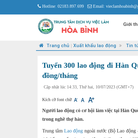
Hotline: 02183.897.699
Email: vieclamhoabinh@
Giới th
Trang chủ
Xuất khẩu lao động
Tin t
|
Tuyển 300 lao động đi Hàn Q
đồng/tháng
Cập nhật lúc 14:33, Thứ hai, 10/07/2023
(GMT+7)
Kích cỡ font chữ
Người lao động có cơ hội làm việc tại Hàn Q
trong nghề thợ hàn.
Trung tâm
Lao động
ngoài nước (Bộ Lao động -