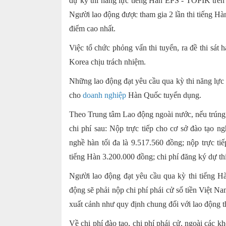
dự kỳ thi năng lực tiếng Hàn EPS - TOPIK trên m
Người lao động được tham gia 2 lần thi tiếng Hàn
điểm cao nhất.
Việc tổ chức phỏng vấn thi tuyển, ra đề thi sát
Korea chịu trách nhiệm.
Những lao động đạt yêu cầu qua kỳ thi năng lực 
cho
doanh nghiệp
Hàn Quốc tuyển dụng.
Theo Trung tâm Lao động ngoài nước, nếu trúng 
chi phí sau: Nộp trực tiếp cho cơ sở đào tạo ng
nghề hàn tối đa là 9.517.560 đồng; nộp trực t
tiếng Hàn 3.200.000 đồng; chi phí đăng ký dự th
Người lao động đạt yêu cầu qua kỳ thi tiếng 
động sẽ phải nộp chi phí phái cử số tiền Việt 
xuất cảnh như quy định chung đối với lao động
Về chi phí đào tạo, chi phí phái cử, ngoài các 