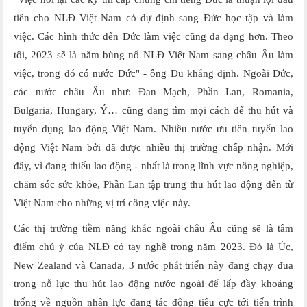
tiên cho NLĐ Việt Nam có dự định sang Đức học tập và làm
việc. Các hình thức đến Đức làm việc cũng đa dạng hơn. Theo
tôi, 2023 sẽ là năm bùng nổ NLĐ Việt Nam sang châu Âu làm
việc, trong đó có nước Đức" - ông Du khẳng định. Ngoài Đức,
các nước châu Âu như: Đan Mạch, Phần Lan, Romania,
Bulgaria, Hungary, Ý… cũng đang tìm mọi cách để thu hút và
tuyển dụng lao động Việt Nam. Nhiều nước ưu tiên tuyển lao
động Việt Nam bởi đã được nhiều thị trường chấp nhận. Mới
đây, vì đang thiếu lao động - nhất là trong lĩnh vực nông nghiệp,
chăm sóc sức khỏe, Phần Lan tập trung thu hút lao động đến từ
Việt Nam cho những vị trí công việc này.
Các thị trường tiềm năng khác ngoài châu Âu cũng sẽ là tâm
điểm chú ý của NLĐ có tay nghề trong năm 2023. Đó là Úc,
New Zealand và Canada, 3 nước phát triển này đang chạy đua
trong nỗ lực thu hút lao động nước ngoài để lấp đầy khoảng
trống về nguồn nhân lực đang tác động tiêu cực tới tiến trình