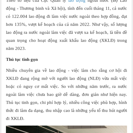
Theo số liệu của Cục Quản lý
lao động
ngoài nước (Bộ Lao
động - Thương binh và Xã hội), tính đến cuối tháng 11, cả nước
có 122.004 lao động đi làm việc nước ngoài theo hợp đồng, đạt
hơn 135%, vượt kế hoạch của cả năm 2022. Như vậy, số lượng
lao động ra nước ngoài làm việc đã vượt xa kế hoạch, là tiền đề
quan trọng cho hoạt động xuất khẩu lao động (XKLĐ) trong
năm 2023.
Thủ tục tinh gọn
Nhiều chuyên gia về lao động - việc làm cho rằng cơ hội đi
XKLĐ đang rộng mở với người lao động (NLĐ) vừa mất việc
hoặc có nguy cơ mất việc. So với những năm trước, ra nước
ngoài làm việc chưa bao giờ dễ dàng, đơn giản như hiện nay.
Thủ tục tinh gọn, chi phí hợp lý, nhiều công việc phù hợp, hình
thức đi làm đa dạng, thu nhập cao là những yếu tố thu hút người
đi XKLĐ.