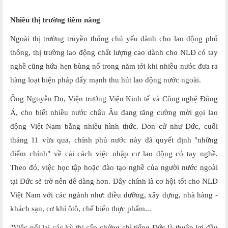
Nhiều thị trường tiềm năng
Ngoài thị trường truyền thống chủ yếu dành cho lao động phổ
thông, thị trường lao động chất lượng cao dành cho NLĐ có tay
nghề cũng hứa hẹn bùng nổ trong năm tới khi nhiều nước đưa ra
hàng loạt biện pháp đẩy mạnh thu hút lao động nước ngoài.
Ông Nguyễn Du, Viện trưởng Viện Kinh tế và Công nghệ Đông
Á, cho biết nhiều nước châu Âu đang tăng cường mời gọi lao
động Việt Nam bằng nhiều hình thức. Đơn cử như Đức, cuối
tháng 11 vừa qua, chính phủ nước này đã quyết định "những
điểm chính" về cải cách việc nhập cư lao động có tay nghề.
Theo đó, việc học tập hoặc đào tạo nghề của người nước ngoài
tại Đức sẽ trở nên dễ dàng hơn. Đây chính là cơ hội tốt cho NLĐ
Việt Nam với các ngành như: điều dưỡng, xây dựng, nhà hàng -
khách sạn, cơ khí ôtô, chế biến thực phẩm...
"Việc nối lại các kỳ thi cấp chứng chỉ tiếng Đức là thuận lợi đầu