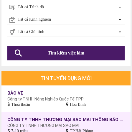
Tất cả Trình độ
Tất cả Kinh nghiệm
Tất cả Giới tính
Tìm kiếm việc làm
TIN TUYỂN DỤNG MỚI
BẢO VỆ
Công ty TNHH Nông Nghiệp Quốc Tế TPP
Thoả thuận
Hòa Bình
CÔNG TY TNHH THƯƠNG MẠI SAO MAI THÔNG BÁO TUYỂN DỤNG CÔNG NHÂN MAY, CHƯA CÓ TAY NGHỀ SẼ ĐƯỢC ĐÀO TẠO.
CÔNG TY TNHH THƯƠNG MẠI SAO MAI
7-10 triệu
TP.Hải Phòng