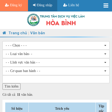
Đăng ký
Đăng nhập
Liên hệ
Trang chủ
Văn bản
|
- - - Chọn - - -
- - Loại văn bản- -
- - Lĩnh vực văn bản - -
- - Cơ quan ban hành - -
Có tất cả:
11
văn bản.
Tệp
Số hiệu
Trích yếu
gốc