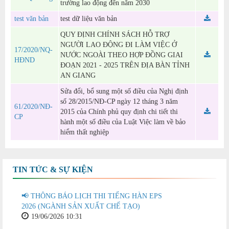
trường lao động đến năm 2030
test văn bản
test dữ liệu văn bản
QUY ĐỊNH CHÍNH SÁCH HỖ TRỢ
NGƯỜI LAO ĐỘNG ĐI LÀM VIỆC Ở
17/2020/NQ-
NƯỚC NGOÀI THEO HỢP ĐỒNG GIAI
HĐND
ĐOẠN 2021 - 2025 TRÊN ĐỊA BÀN TỈNH
AN GIANG
Sửa đổi, bổ sung một số điều của Nghị định
số 28/2015/NĐ-CP ngày 12 tháng 3 năm
61/2020/NĐ-
2015 của Chính phủ quy định chi tiết thi
CP
hành một số điều của Luật Việc làm về bảo
hiểm thất nghiệp
TIN TỨC & SỰ KIỆN
📢 THÔNG BÁO LỊCH THI TIẾNG HÀN EPS
2026 (NGÀNH SẢN XUẤT CHẾ TẠO)
19/06/2026 10:31