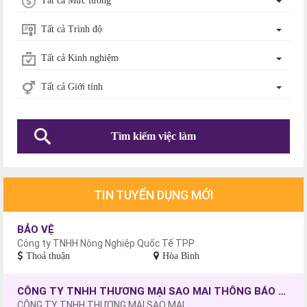
Tất cả Mức lương
Tất cả Trình độ
Tất cả Kinh nghiệm
Tất cả Giới tính
Tìm kiếm việc làm
TIN TUYỂN DỤNG MỚI
BẢO VỆ
Công ty TNHH Nông Nghiệp Quốc Tế TPP
Thoả thuận
Hòa Bình
CÔNG TY TNHH THƯƠNG MẠI SAO MAI THÔNG BÁO TUYỂN DỤNG CÔNG NHÂN MAY, CHƯA CÓ TAY NGHỀ SẼ ĐƯỢC ĐÀO TẠO.
CÔNG TY TNHH THƯƠNG MẠI SAO MAI