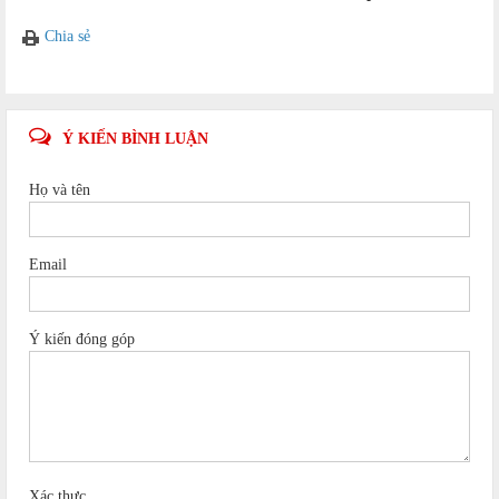
Chia sẻ
Ý KIẾN BÌNH LUẬN
Họ và tên
Email
Ý kiến đóng góp
Xác thực