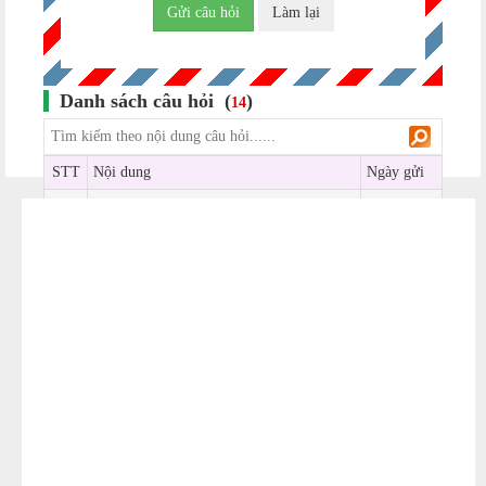
Danh sách câu hỏi (
)
14
STT
Nội dung
Ngày gửi
Neque porro quisquam est qui dolorem
1
ipsum quia dolor sit amet, consectetur,
02/04/2024
adipisci velit..
Neque porro quisquam est qui dolorem
2
ipsum quia dolor sit amet, consectetur,
02/04/2024
adipisci velit..
Lorem ipsum dolor sit amet, consectetur
3
adipiscing elit, sed do eiusmod tempor
02/04/2024
incididunt ut labore
Lorem ipsum dolor sit amet, consectetur
4
adipiscing elit, sed do eiusmod tempor
02/04/2024
incididunt ut labore