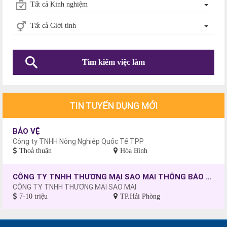
Tất cả Kinh nghiệm
Tất cả Giới tính
Tìm kiếm việc làm
TIN TUYỂN DỤNG MỚI
BẢO VỆ
Công ty TNHH Nông Nghiệp Quốc Tế TPP
Thoả thuận
Hòa Bình
CÔNG TY TNHH THƯƠNG MẠI SAO MAI THÔNG BÁO TUYỂN DỤNG CÔNG NHÂN MAY, CHƯA CÓ TAY NGHỀ SẼ ĐƯỢC ĐÀO TẠO.
CÔNG TY TNHH THƯƠNG MẠI SAO MAI
7-10 triệu
TP.Hải Phòng