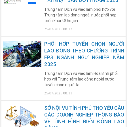
TẠI NHẬT BẢN ĐỢT II NĂM 2025
Trung tâm Dịch vụ việc làm phối hợp với
Trung tâm lao động ngoài nước phối hợp
triển khai kế hoạch...
25/07/2025 08:17
PHỐI HỢP TUYỂN CHỌN NGƯỜI
LAO ĐỘNG THEO CHƯƠNG TRÌNH
EPS NGÀNH NGƯ NGHIỆP NĂM
2025
Trung tâm Dịch vụ việc làm Hòa Bình phối
hợp với Trung tâm lao động ngoài nước
tuyển chọn người lao...
25/07/2025 08:11
SỞ NỘI VỤ TỈNH PHÚ THỌ YÊU CẦU
CÁC DOANH NGHIỆP THÔNG BÁO
VỀ TÌNH HÌNH BIẾN ĐỘNG LAO