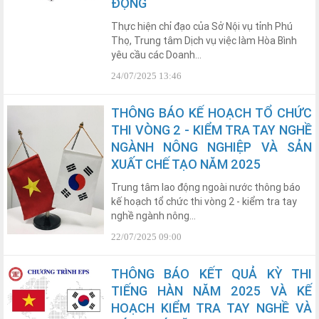
ĐỘNG
Thực hiện chỉ đạo của Sở Nội vụ tỉnh Phú
Thọ, Trung tâm Dịch vụ việc làm Hòa Bình
yêu cầu các Doanh...
24/07/2025 13:46
THÔNG BÁO KẾ HOẠCH TỔ CHỨC
THI VÒNG 2 - KIỂM TRA TAY NGHỀ
NGÀNH NÔNG NGHIỆP VÀ SẢN
XUẤT CHẾ TẠO NĂM 2025
Trung tâm lao động ngoài nước thông báo
kế hoạch tổ chức thi vòng 2 - kiểm tra tay
nghề ngành nông...
22/07/2025 09:00
THÔNG BÁO KẾT QUẢ KỲ THI
TIẾNG HÀN NĂM 2025 VÀ KẾ
HOẠCH KIỂM TRA TAY NGHỀ VÀ