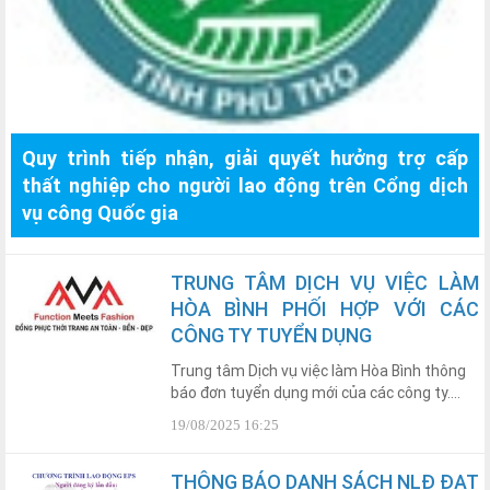
Quy trình tiếp nhận, giải quyết hưởng trợ cấp
thất nghiệp cho người lao động trên Cổng dịch
vụ công Quốc gia
TRUNG TÂM DỊCH VỤ VIỆC LÀM
HÒA BÌNH PHỐI HỢP VỚI CÁC
CÔNG TY TUYỂN DỤNG
Trung tâm Dịch vụ việc làm Hòa Bình thông
báo đơn tuyển dụng mới của các công ty....
19/08/2025 16:25
THÔNG BÁO DANH SÁCH NLĐ ĐẠT