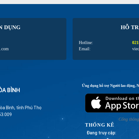
N DỤNG
HỖ TR
Hotline:
021
l.com
Email:
vie
Ứng dụng hỗ trợ Người lao động, 
ÒA BÌNH
òa Bình, tỉnh Phú Thọ
53.009
Cổng thông 
THỐNG KÊ
Đang truy cập: