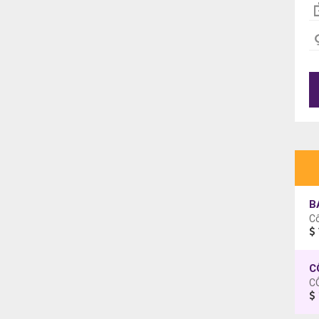
B
C
C