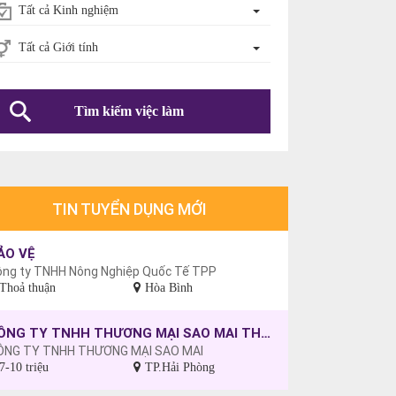
Tất cả Kinh nghiệm
Tất cả Giới tính
Tìm kiếm việc làm
TIN TUYỂN DỤNG MỚI
ẢO VỆ
ông ty TNHH Nông Nghiệp Quốc Tế TPP
Thoả thuận
Hòa Bình
CÔNG TY TNHH THƯƠNG MẠI SAO MAI THÔNG BÁO TUYỂN DỤNG CÔNG NHÂN MAY, CHƯA CÓ TAY NGHỀ SẼ ĐƯỢC ĐÀO TẠO.
ÔNG TY TNHH THƯƠNG MẠI SAO MAI
7-10 triệu
TP.Hải Phòng