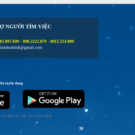
Ợ NGƯỜI TÌM VIỆC
83.897.699 - 090.2222.879 - 0915.553.009
clamhoabinh@gmail.com
Nhà tuyển dụng
tin điện tử việc làm Hòa Bình
30