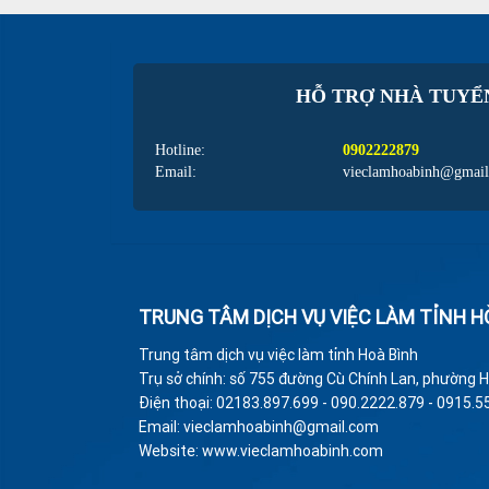
HỖ TRỢ NHÀ TUYỂ
Hotline:
0902222879
Email:
vieclamhoabinh@gmai
TRUNG TÂM DỊCH VỤ VIỆC LÀM TỈNH H
Trung tâm dịch vụ việc làm tỉnh Hoà Bình
Trụ sở chính: số 755 đường Cù Chính Lan, phường H
Điện thoại: 02183.897.699 - 090.2222.879 - 0915.5
Email: vieclamhoabinh@gmail.com
Website: www.vieclamhoabinh.com