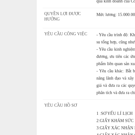
quả kinh doanh của Cô
QUYỀN LỢI ĐƯỢC
Mức lương: 15.000.00
HƯỞNG
YÊU CẦU CÔNG VIỆC
- Yêu cầu trình độ: K
su tổng hợp, cũng như 
- Yêu cầu kinh nghiệm
đương, ưu tiên các ứn
phẩm liên quan sản xu
- Yêu cầu khác: Bắt b
năng lãnh đạo và xây
giá và đưa ra các quy
phân tích và đưa ra ch
YÊU CẦU HỒ SƠ
1 :SƠ YẾU LÍ LỊCH
2:GIẤY KHÁM SỨC
3:GIẤY XÁC NHẬN