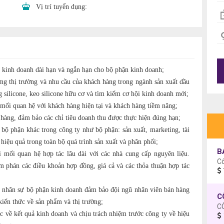
Vị trí tuyển dụng:
 kinh doanh dài hạn và ngắn hạn cho bộ phận kinh doanh;
ớng thị trường và nhu cầu của khách hàng trong ngành sản xuất dầu
g silicone, keo silicone hữu cơ và tìm kiếm cơ hội kinh doanh mới;
 mối quan hệ với khách hàng hiện tại và khách hàng tiềm năng;
 hàng, đảm bảo các chỉ tiêu doanh thu được thực hiện đúng hạn;
 bộ phận khác trong công ty như bộ phận: sản xuất, marketing, tài
hiệu quả trong toàn bộ quá trình sản xuất và phân phối;
B
 mối quan hệ hợp tác lâu dài với các nhà cung cấp nguyên liệu.
C
m phán các điều khoản hợp đồng, giá cả và các thỏa thuận hợp tác
ển nhân sự bộ phận kinh doanh đảm bảo đội ngũ nhân viên bán hàng
kiến thức về sản phẩm và thị trường;
C
c về kết quả kinh doanh và chịu trách nhiệm trước công ty về hiệu