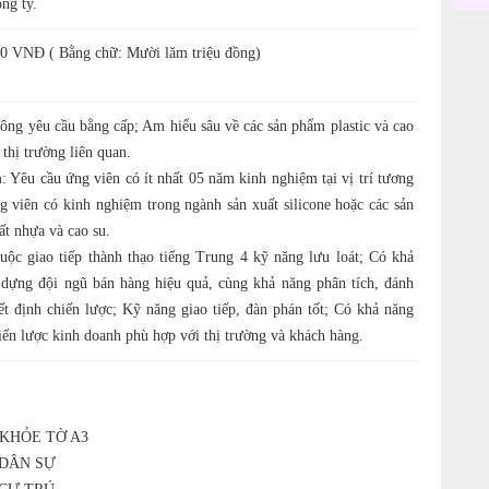
ng ty.
0 VNĐ ( Bằng chữ: Mười lăm triệu đồng)
hông yêu cầu bằng cấp; Am hiểu sâu về các sản phẩm plastic và cao
thị trường liên quan.
: Yêu cầu ứng viên có ít nhất 05 năm kinh nghiệm tại vị trí tương
g viên có kinh nghiệm trong ngành sản xuất silicone hoặc các sản
ất nhựa và cao su.
uộc giao tiếp thành thạo tiếng Trung 4 kỹ năng lưu loát; Có khả
 dựng đội ngũ bán hàng hiệu quả, cùng khả năng phân tích, đánh
ết định chiến lược; Kỹ năng giao tiếp, đàn phán tốt; Có khả năng
iến lược kinh doanh phù hợp với thị trường và khách hàng.
 KHỎE TỜ A3
 DÂN SỰ