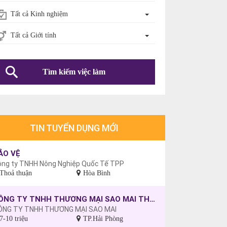
Tất cả Kinh nghiệm
Tất cả Giới tính
Tìm kiếm việc làm
TIN TUYỂN DỤNG MỚI
ẢO VỆ
ông ty TNHH Nông Nghiệp Quốc Tế TPP
Thoả thuận
Hòa Bình
CÔNG TY TNHH THƯƠNG MẠI SAO MAI THÔNG BÁO TUYỂN DỤNG CÔNG NHÂN MAY, CHƯA CÓ TAY NGHỀ SẼ ĐƯỢC ĐÀO TẠO.
ÔNG TY TNHH THƯƠNG MẠI SAO MAI
7-10 triệu
TP.Hải Phòng