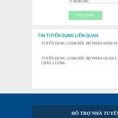
Gửi ý kiến
TIN TUYỂN DỤNG LIÊN QUAN
TUYỂN DỤNG GIÁM ĐỐC BỘ PHẬN KINH D
TUYỂN DỤNG GIÁM ĐỐC BỘ PHẬN QUẢN L
CHẤT LƯỢNG
HỖ TRỢ NHÀ TUYỂ