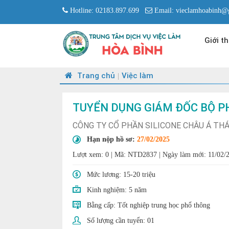
Hotline: 02183.897.699
Email: vieclamhoabinh@
Giới th
Trang chủ
Việc làm
|
TUYỂN DỤNG GIÁM ĐỐC BỘ P
CÔNG TY CỔ PHẦN SILICONE CHÂU Á TH
Hạn nộp hồ sơ:
27/02/2025
Lượt xem: 0
|
Mã: NTD2837
|
Ngày làm mới: 11/02/
Mức lương:
15-20 triệu
Kinh nghiệm:
5 năm
Bằng cấp:
Tốt nghiệp trung học phổ thông
Số lượng cần tuyển:
01