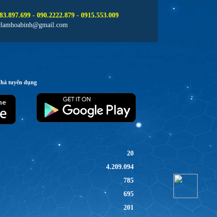
83.897.699 - 090.2222.879 - 0915.553.009
clamhoabinh@gmail.com
Nhà tuyển dụng
20
4.209.094
785
695
201