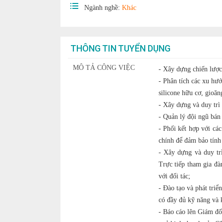
Ngành nghề:
Khác
THÔNG TIN TUYỂN DỤNG
MÔ TẢ CÔNG VIỆC
- Xây dựng chiến lược
- Phân tích các xu hư
silicone hữu cơ, gioăn
- Xây dựng và duy trì
- Quản lý đội ngũ bán
- Phối kết hợp với các
chính để đảm bảo tính 
- Xây dựng và duy trì
Trực tiếp tham gia đà
với đối tác;
- Đào tạo và phát tri
có đầy đủ kỹ năng và 
- Báo cáo lên Giám đố