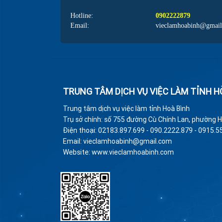
Hotline:
0902222879
Email:
vieclamhoabinh@gmai
TRUNG TÂM DỊCH VỤ VIỆC LÀM TỈNH H
Trung tâm dịch vụ việc làm tỉnh Hoà Bình
Trụ sở chính: số 755 đường Cù Chính Lan, phường H
Điện thoại: 02183.897.699 - 090.2222.879 - 0915.5
Email: vieclamhoabinh@gmail.com
Website: www.vieclamhoabinh.com