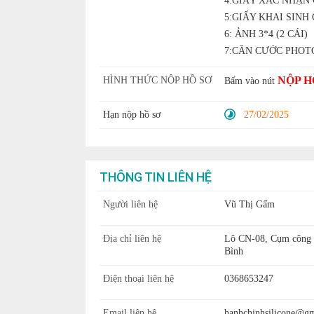
4:GIẤY XÁC NHẬN
5:GIẤY KHAI SIN
6: ẢNH 3*4 (2 CÁI)
7:CĂN CƯỚC PHOT
NỘP H
HÌNH THỨC NỘP HỒ SƠ
Bấm vào nút
Hạn nộp hồ sơ
27/02/2025
THÔNG TIN LIÊN HỆ
Người liên hệ
Vũ Thị Gấm
Địa chỉ liên hệ
Lô CN-08, Cụm công n
Bình
Điện thoại liên hệ
0368653247
Email liên hệ
hanhchinhsilicone@g