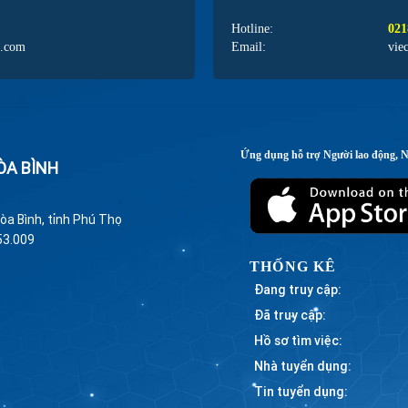
Hotline:
021
l.com
Email:
vie
Ứng dụng hỗ trợ Người lao động, 
ÒA BÌNH
òa Bình, tỉnh Phú Thọ
53.009
THỐNG KÊ
Đang truy cập:
Đã truy cập:
Hồ sơ tìm việc:
Nhà tuyển dụng:
Tin tuyển dụng: