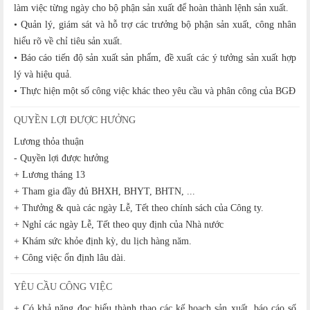
làm việc từng ngày cho bộ phận sản xuất để hoàn thành lệnh sản xuất.
• Quản lý, giám sát và hỗ trợ các trưởng bộ phận sản xuất, công nhân
hiểu rõ về chỉ tiêu sản xuất.
• Báo cáo tiến độ sản xuất sản phẩm, đề xuất các ý tưởng sản xuất hợp
lý và hiệu quả.
• Thực hiện một số công việc khác theo yêu cầu và phân công của BGĐ
QUYỀN LỢI ĐƯỢC HƯỞNG
Lương thỏa thuận
- Quyền lợi được hưởng
+ Lương tháng 13
+ Tham gia đầy đủ BHXH, BHYT, BHTN, ...
+ Thưởng & quà các ngày Lễ, Tết theo chính sách của Công ty.
+ Nghỉ các ngày Lễ, Tết theo quy định của Nhà nước
+ Khám sức khỏe định kỳ, du lịch hàng năm.
+ Công việc ổn định lâu dài.
YÊU CẦU CÔNG VIỆC
+ Có khả năng đọc hiểu thành thạo các kế hoạch sản xuất, báo cáo số