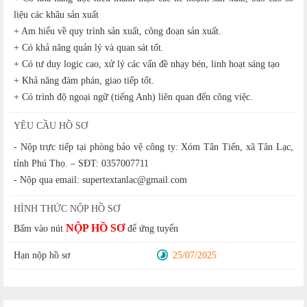
liệu các khâu sản xuất
+ Am hiểu về quy trình sản xuất, công đoạn sản xuất.
+ Có khả năng quản lý và quan sát tốt.
+ Có tư duy logic cao, xử lý các vấn đề nhạy bén, linh hoạt sáng tạo
+ Khả năng đàm phán, giao tiếp tốt.
+ Có trình độ ngoại ngữ (tiếng Anh) liên quan đến công việc.
YÊU CẦU HỒ SƠ
- Nộp trực tiếp tại phòng bảo vệ công ty: Xóm Tân Tiến, xã Tân Lạc,
tỉnh Phú Thọ. – SĐT: 0357007711
- Nộp qua email: supertextanlac@gmail.com
HÌNH THỨC NỘP HỒ SƠ
NỘP HỒ SƠ
Bấm vào nút
để ứng tuyển
Hạn nộp hồ sơ
25/07/2025