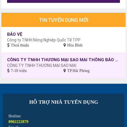
TIN TUYỂN DỤNG MỚI
BẢO VỆ
Công ty TNHH Nông Nghiệp Quốc Tế TPP
Thoả thuận
Hòa Bình
CÔNG TY TNHH THƯƠNG MẠI SAO MAI THÔNG BÁO TUYỂN DỤNG CÔNG NHÂN MAY, CHƯA CÓ TAY NGHỀ SẼ ĐƯỢC ĐÀO TẠO.
CÔNG TY TNHH THƯƠNG MẠI SAO MAI
7-10 triệu
TP.Hải Phòng
HỖ TRỢ NHÀ TUYỂN DỤNG
Hotline:
0902222879