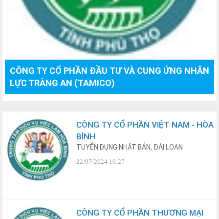
CÔNG TY CỔ PHẦN ĐẦU TƯ VÀ CUNG ỨNG NHÂN
LỰC TRÀNG AN (TAMICO)
CÔNG TY CỔ PHẦN VIỆT NAM - HÒA
BÌNH
TUYỂN DỤNG NHẬT BẢN, ĐÀI LOAN
22/07/2024 10:27
CÔNG TY CỔ PHẦN THƯƠNG MẠI