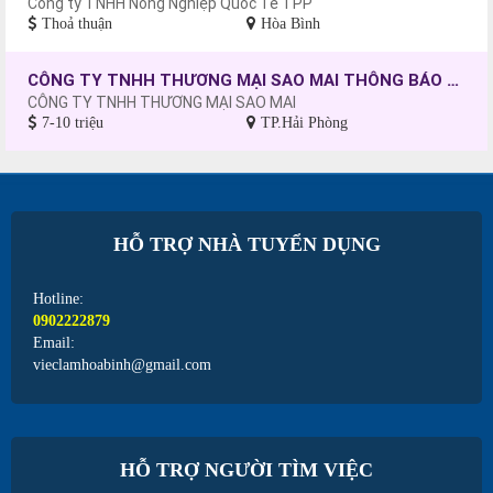
Công ty TNHH Nông Nghiệp Quốc Tế TPP
Thoả thuận
Hòa Bình
CÔNG TY TNHH THƯƠNG MẠI SAO MAI THÔNG BÁO TUYỂN DỤNG CÔNG NHÂN MAY, CHƯA CÓ TAY NGHỀ SẼ ĐƯỢC ĐÀO TẠO.
CÔNG TY TNHH THƯƠNG MẠI SAO MAI
7-10 triệu
TP.Hải Phòng
HỖ TRỢ NHÀ TUYỂN DỤNG
Hotline:
0902222879
Email:
vieclamhoabinh@gmail.com
HỖ TRỢ NGƯỜI TÌM VIỆC