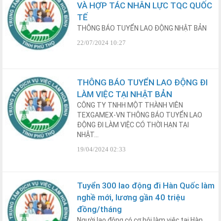
VÀ HỢP TÁC NHÂN LỰC TQC QUỐC
TẾ
THÔNG BÁO TUYỂN LAO ĐỘNG NHẬT BẢN
22/07/2024 10:27
THÔNG BÁO TUYỂN LAO ĐỘNG ĐI
LÀM VIỆC TẠI NHẬT BẢN
CÔNG TY TNHH MỘT THÀNH VIÊN
TEXGAMEX-VN THÔNG BÁO TUYỂN LAO
ĐỘNG ĐI LÀM VIỆC CÓ THỜI HẠN TẠI
NHẬT...
19/04/2024 02:33
Tuyển 300 lao động đi Hàn Quốc làm
nghề mới, lương gần 40 triệu
đồng/tháng
Người lao động có cơ hội làm việc tại Hàn