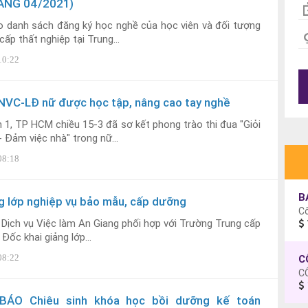
NG 04/2021)
o danh sách đăng ký học nghề của học viên và đối tượng
ấp thất nghiệp tại Trung...
10:22
NVC-LĐ nữ được học tập, nâng cao tay nghề
1, TP HCM chiều 15-3 đã sơ kết phong trào thi đua "Giỏi
- Đảm việc nhà" trong nữ...
08:18
B
ng lớp nghiệp vụ bảo mẫu, cấp dưỡng
C
Dịch vụ Việc làm An Giang phối hợp với Trường Trung cấp
Đốc khai giảng lớp...
08:22
C
ÁO Chiêu sinh khóa học bồi dưỡng kế toán