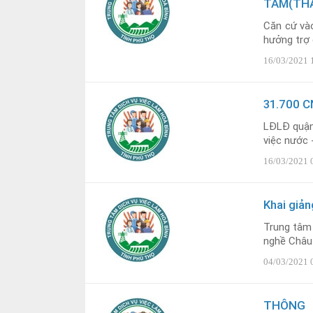
TÂM(THÁ
Căn cứ và
hưởng trợ c
16/03/2021 
31.700 C
LĐLĐ quận 
việc nước 
16/03/2021 
Khai giả
Trung tâm 
nghề Châu 
04/03/2021 
THÔNG B