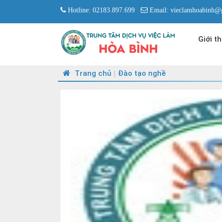
Hotline: 02183.897.699
Email: vieclamhoabinh@
Giới th
Trang chủ
Đào tạo nghề
|