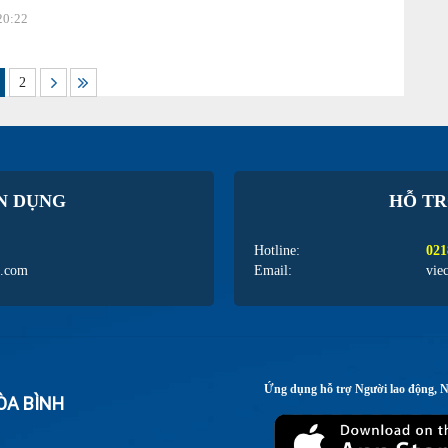
20:22
2
N DỤNG
HỖ TR
Hotline:
021
l.com
Email:
vie
Ứng dụng hỗ trợ Người lao động, 
ÒA BÌNH