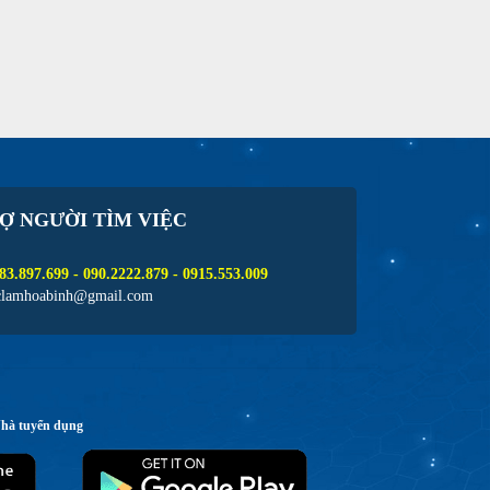
Ợ NGƯỜI TÌM VIỆC
83.897.699 - 090.2222.879 - 0915.553.009
clamhoabinh@gmail.com
Nhà tuyển dụng