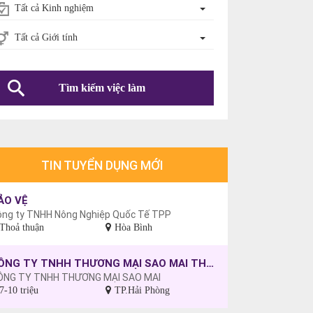
Tất cả Kinh nghiệm
Tất cả Giới tính
Tìm kiếm việc làm
TIN TUYỂN DỤNG MỚI
ẢO VỆ
ông ty TNHH Nông Nghiệp Quốc Tế TPP
Thoả thuận
Hòa Bình
CÔNG TY TNHH THƯƠNG MẠI SAO MAI THÔNG BÁO TUYỂN DỤNG CÔNG NHÂN MAY, CHƯA CÓ TAY NGHỀ SẼ ĐƯỢC ĐÀO TẠO.
ÔNG TY TNHH THƯƠNG MẠI SAO MAI
7-10 triệu
TP.Hải Phòng