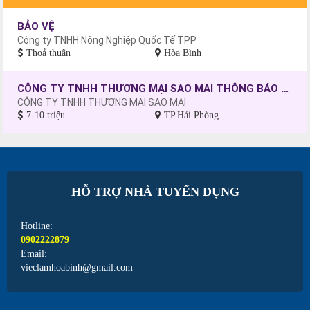
BẢO VỆ
Công ty TNHH Nông Nghiệp Quốc Tế TPP
Thoả thuận
Hòa Bình
CÔNG TY TNHH THƯƠNG MẠI SAO MAI THÔNG BÁO TUYỂN DỤNG CÔNG NHÂN MAY, CHƯA CÓ TAY NGHỀ SẼ ĐƯỢC ĐÀO TẠO.
CÔNG TY TNHH THƯƠNG MẠI SAO MAI
7-10 triệu
TP.Hải Phòng
HỖ TRỢ NHÀ TUYỂN DỤNG
Hotline:
0902222879
Email:
vieclamhoabinh@gmail.com