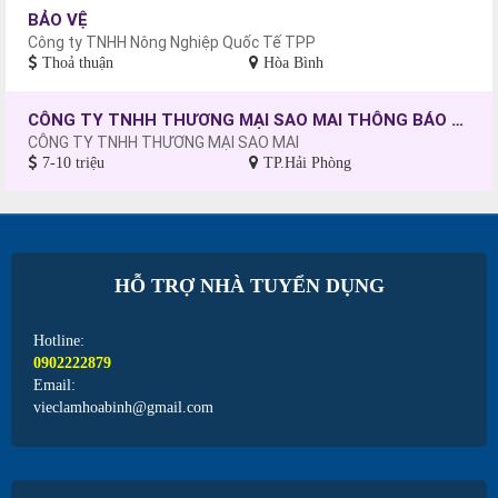
BẢO VỆ
Công ty TNHH Nông Nghiệp Quốc Tế TPP
Thoả thuận
Hòa Bình
CÔNG TY TNHH THƯƠNG MẠI SAO MAI THÔNG BÁO TUYỂN DỤNG CÔNG NHÂN MAY, CHƯA CÓ TAY NGHỀ SẼ ĐƯỢC ĐÀO TẠO.
CÔNG TY TNHH THƯƠNG MẠI SAO MAI
7-10 triệu
TP.Hải Phòng
HỖ TRỢ NHÀ TUYỂN DỤNG
Hotline:
0902222879
Email:
vieclamhoabinh@gmail.com