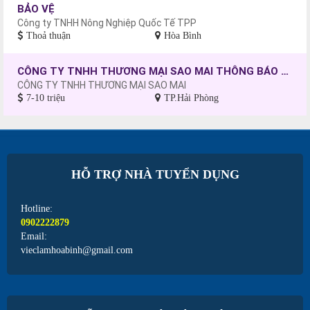
BẢO VỆ
Công ty TNHH Nông Nghiệp Quốc Tế TPP
Thoả thuận
Hòa Bình
CÔNG TY TNHH THƯƠNG MẠI SAO MAI THÔNG BÁO TUYỂN DỤNG CÔNG NHÂN MAY, CHƯA CÓ TAY NGHỀ SẼ ĐƯỢC ĐÀO TẠO.
CÔNG TY TNHH THƯƠNG MẠI SAO MAI
7-10 triệu
TP.Hải Phòng
HỖ TRỢ NHÀ TUYỂN DỤNG
Hotline:
0902222879
Email:
vieclamhoabinh@gmail.com